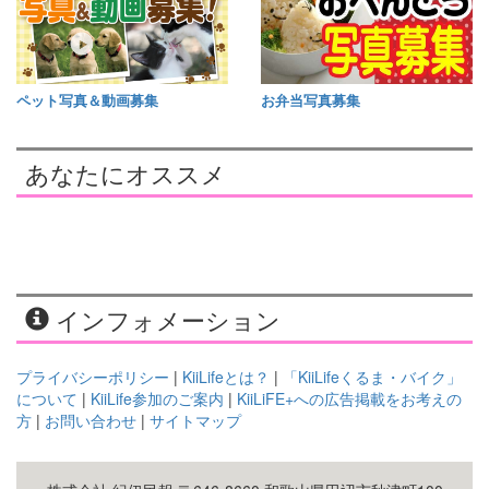
ペット写真＆動画募集
お弁当写真募集
あなたにオススメ
インフォメーション
プライバシーポリシー
|
KiiLifeとは？
|
「KiiLifeくるま・バイク」
について
|
KiiLife参加のご案内
|
KiiLiFE+への広告掲載をお考えの
方
|
お問い合わせ
|
サイトマップ