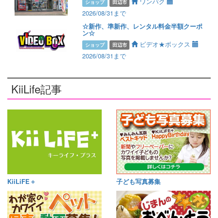
ワンパク
ショップ
田辺市
2026/08/31まで
☆新作、準新作、レンタル料金半額クーポ
ン☆
ビデオ★ボックス
ショップ
田辺市
2026/08/31まで
KiiLife記事
KiiLiFE＋
子ども写真募集