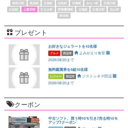
有田川町
美浜町
日高町
由良町
印南町
みなべ町
日高川町
白浜町
上富田町
すさみ町
那智勝浦町
太地町
古座川町
北山村
串本町
プレゼント
お好きなジェラートを10名様
よみがえり食堂
グルメ
田辺市
2026/08/20まで
無料鑑賞券を5組10名様
ジストシネマ田辺
レジャー
田辺市
2026/08/20まで
クーポン
中古ソフト、買う時10％引き⤴️売る時10％
アップ⤴️クーポン