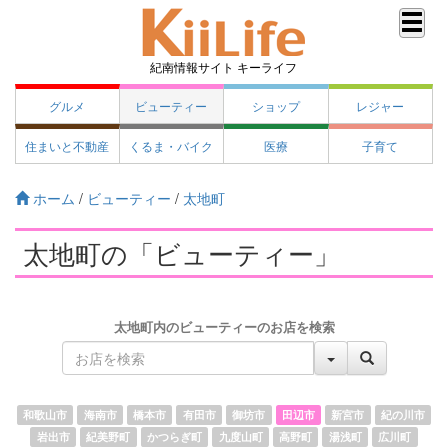
紀南情報サイト キーライフ
グルメ
ビューティー
ショップ
レジャー
住まいと不動産
くるま・バイク
医療
子育て
ホーム
/
ビューティー
/
太地町
太地町の「ビューティー」
太地町内のビューティーのお店を検索
和歌山市
海南市
橋本市
有田市
御坊市
田辺市
新宮市
紀の川市
岩出市
紀美野町
かつらぎ町
九度山町
高野町
湯浅町
広川町