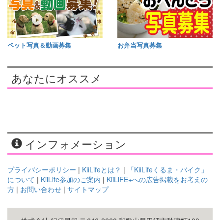
ペット写真＆動画募集
お弁当写真募集
あなたにオススメ
インフォメーション
プライバシーポリシー
|
KiiLifeとは？
|
「KiiLifeくるま・バイク」
について
|
KiiLife参加のご案内
|
KiiLiFE+への広告掲載をお考えの
方
|
お問い合わせ
|
サイトマップ