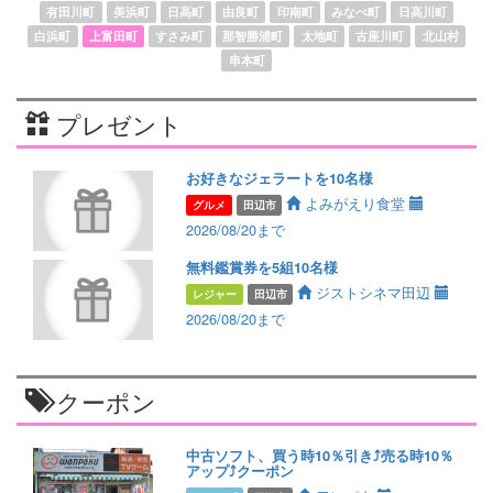
有田川町
美浜町
日高町
由良町
印南町
みなべ町
日高川町
白浜町
上富田町
すさみ町
那智勝浦町
太地町
古座川町
北山村
串本町
プレゼント
お好きなジェラートを10名様
よみがえり食堂
グルメ
田辺市
2026/08/20まで
無料鑑賞券を5組10名様
ジストシネマ田辺
レジャー
田辺市
2026/08/20まで
クーポン
中古ソフト、買う時10％引き⤴️売る時10％
アップ⤴️クーポン