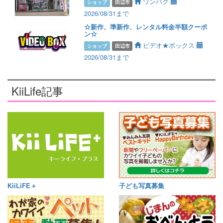
ワンパク
ショップ
田辺市
2026/08/31まで
☆新作、準新作、レンタル料金半額クーポ
ン☆
ビデオ★ボックス
ショップ
田辺市
2026/08/31まで
KiiLife記事
KiiLiFE＋
子ども写真募集