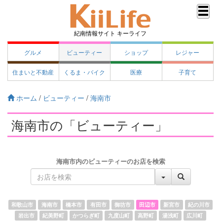
紀南情報サイト キーライフ
グルメ
ビューティー
ショップ
レジャー
住まいと不動産
くるま・バイク
医療
子育て
ホーム
/
ビューティー
/
海南市
海南市の「ビューティー」
海南市内のビューティーのお店を検索
和歌山市
海南市
橋本市
有田市
御坊市
田辺市
新宮市
紀の川市
岩出市
紀美野町
かつらぎ町
九度山町
高野町
湯浅町
広川町