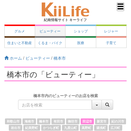
紀南情報サイト キーライフ
グルメ
ビューティー
ショップ
レジャー
住まいと不動産
くるま・バイク
医療
子育て
ホーム
/
ビューティー
/
橋本市
橋本市の「ビューティー」
橋本市内のビューティーのお店を検索
和歌山市
海南市
橋本市
有田市
御坊市
田辺市
新宮市
紀の川市
岩出市
紀美野町
かつらぎ町
九度山町
高野町
湯浅町
広川町