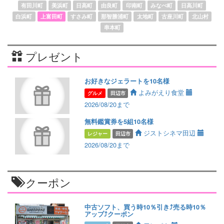
有田川町
美浜町
日高町
由良町
印南町
みなべ町
日高川町
白浜町
上富田町
すさみ町
那智勝浦町
太地町
古座川町
北山村
串本町
プレゼント
お好きなジェラートを10名様
よみがえり食堂
グルメ
田辺市
2026/08/20まで
無料鑑賞券を5組10名様
ジストシネマ田辺
レジャー
田辺市
2026/08/20まで
クーポン
中古ソフト、買う時10％引き⤴️売る時10％
アップ⤴️クーポン