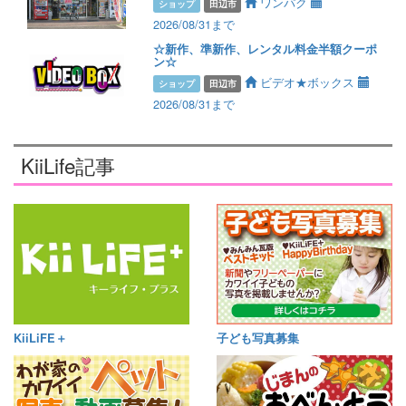
ワンパク
ショップ
田辺市
2026/08/31まで
☆新作、準新作、レンタル料金半額クーポ
ン☆
ビデオ★ボックス
ショップ
田辺市
2026/08/31まで
KiiLife記事
KiiLiFE＋
子ども写真募集