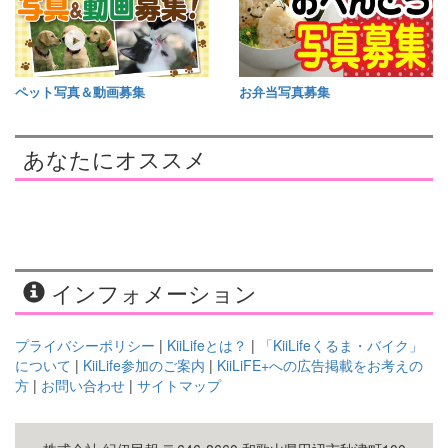
ペット写真＆動画募集
お弁当写真募集
あなたにオススメ
インフォメーション
プライバシーポリシー
|
KiiLifeとは？
|
「KiiLifeくるま・バイク」
について
|
KiiLife参加のご案内
|
KiiLiFE+への広告掲載をお考えの
方
|
お問い合わせ
|
サイトマップ