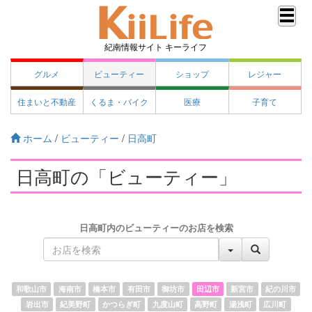
紀南情報サイト キーライフ
グルメ
ビューティー
ショップ
レジャー
住まいと不動産
くるま・バイク
医療
子育て
ホーム
/
ビューティー
/
日高町
日高町の「ビューティー」
日高町内のビューティーのお店を検索
和歌山市
海南市
橋本市
有田市
御坊市
田辺市
新宮市
紀の川市
岩出市
紀美野町
かつらぎ町
九度山町
高野町
湯浅町
広川町