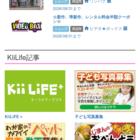
ワンパク
ショップ
田辺市
2026/08/31まで
☆新作、準新作、レンタル料金半額クーポ
ン☆
ビデオ★ボックス
ショップ
田辺市
2026/08/31まで
KiiLife記事
KiiLiFE＋
子ども写真募集