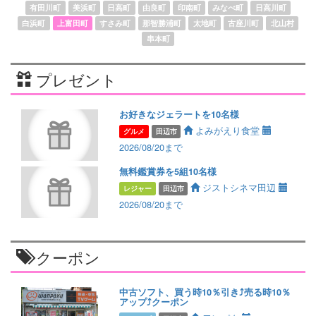
有田川町
美浜町
日高町
由良町
印南町
みなべ町
日高川町
白浜町
上富田町
すさみ町
那智勝浦町
太地町
古座川町
北山村
串本町
プレゼント
お好きなジェラートを10名様
よみがえり食堂
グルメ
田辺市
2026/08/20まで
無料鑑賞券を5組10名様
ジストシネマ田辺
レジャー
田辺市
2026/08/20まで
クーポン
中古ソフト、買う時10％引き⤴️売る時10％
アップ⤴️クーポン