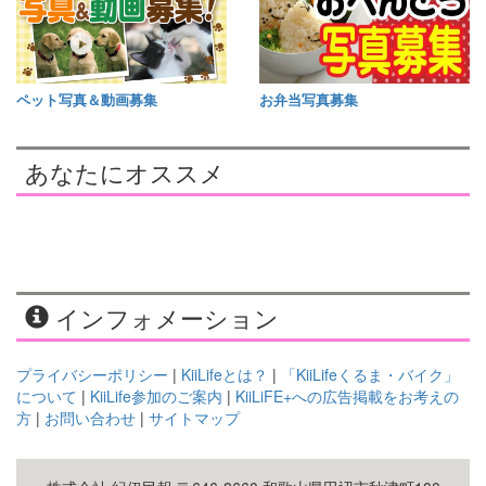
ペット写真＆動画募集
お弁当写真募集
あなたにオススメ
インフォメーション
プライバシーポリシー
|
KiiLifeとは？
|
「KiiLifeくるま・バイク」
について
|
KiiLife参加のご案内
|
KiiLiFE+への広告掲載をお考えの
方
|
お問い合わせ
|
サイトマップ