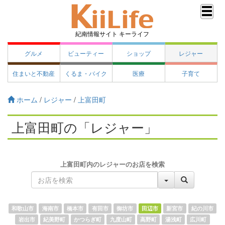
紀南情報サイト キーライフ
グルメ
ビューティー
ショップ
レジャー
住まいと不動産
くるま・バイク
医療
子育て
ホーム
/
レジャー
/
上富田町
上富田町の「レジャー」
上富田町内のレジャーのお店を検索
和歌山市
海南市
橋本市
有田市
御坊市
田辺市
新宮市
紀の川市
岩出市
紀美野町
かつらぎ町
九度山町
高野町
湯浅町
広川町