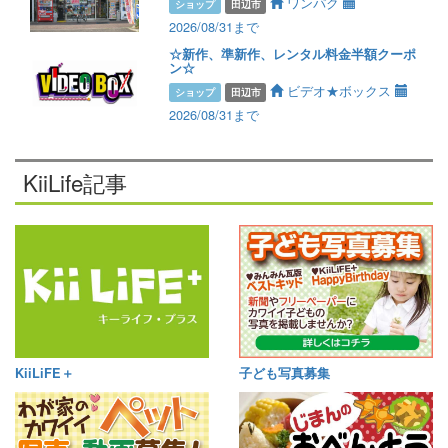
ワンパク
ショップ
田辺市
2026/08/31まで
☆新作、準新作、レンタル料金半額クーポ
ン☆
ビデオ★ボックス
ショップ
田辺市
2026/08/31まで
KiiLife記事
KiiLiFE＋
子ども写真募集