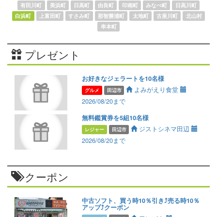
有田川町
美浜町
日高町
由良町
印南町
みなべ町
日高川町
白浜町
上富田町
すさみ町
那智勝浦町
太地町
古座川町
北山村
串本町
プレゼント
お好きなジェラートを10名様
よみがえり食堂
グルメ
田辺市
2026/08/20まで
無料鑑賞券を5組10名様
ジストシネマ田辺
レジャー
田辺市
2026/08/20まで
クーポン
中古ソフト、買う時10％引き⤴️売る時10％
アップ⤴️クーポン