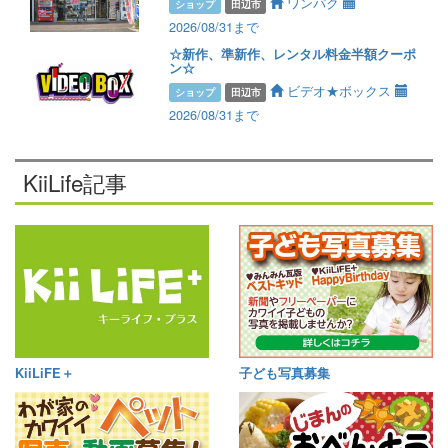
ワンパク
ショップ
田辺市
2026/08/31まで
☆新作、準新作、レンタル料金半額クーポ
ン☆
ビデオ★ボックス
ショップ
田辺市
2026/08/31まで
KiiLife記事
KiiLiFE＋
子ども写真募集