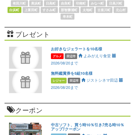
有田川町
美浜町
日高町
由良町
印南町
みなべ町
日高川町
白浜町
上富田町
すさみ町
那智勝浦町
太地町
古座川町
北山村
串本町
プレゼント
お好きなジェラートを10名様
よみがえり食堂
グルメ
田辺市
2026/08/20まで
無料鑑賞券を5組10名様
ジストシネマ田辺
レジャー
田辺市
2026/08/20まで
クーポン
中古ソフト、買う時10％引き⤴️売る時10％
アップ⤴️クーポン