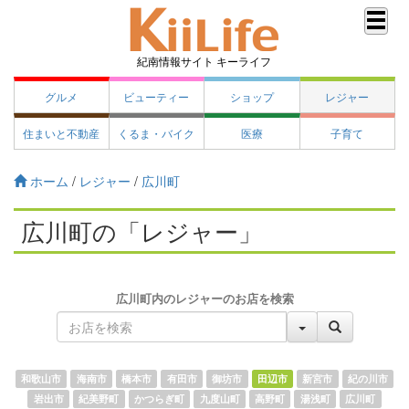
紀南情報サイト キーライフ
グルメ
ビューティー
ショップ
レジャー
住まいと不動産
くるま・バイク
医療
子育て
ホーム
/
レジャー
/
広川町
広川町の「レジャー」
広川町内のレジャーのお店を検索
和歌山市
海南市
橋本市
有田市
御坊市
田辺市
新宮市
紀の川市
岩出市
紀美野町
かつらぎ町
九度山町
高野町
湯浅町
広川町