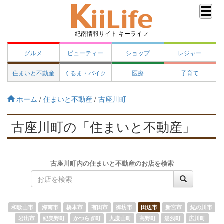
紀南情報サイト キーライフ
グルメ
ビューティー
ショップ
レジャー
住まいと不動産
くるま・バイク
医療
子育て
ホーム
/
住まいと不動産
/
古座川町
古座川町の「住まいと不動産」
古座川町内の住まいと不動産のお店を検索
和歌山市
海南市
橋本市
有田市
御坊市
田辺市
新宮市
紀の川市
岩出市
紀美野町
かつらぎ町
九度山町
高野町
湯浅町
広川町