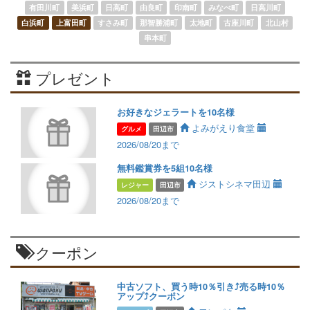
有田川町
美浜町
日高町
由良町
印南町
みなべ町
日高川町
白浜町
上富田町
すさみ町
那智勝浦町
太地町
古座川町
北山村
串本町
プレゼント
お好きなジェラートを10名様
よみがえり食堂
グルメ
田辺市
2026/08/20まで
無料鑑賞券を5組10名様
ジストシネマ田辺
レジャー
田辺市
2026/08/20まで
クーポン
中古ソフト、買う時10％引き⤴️売る時10％
アップ⤴️クーポン