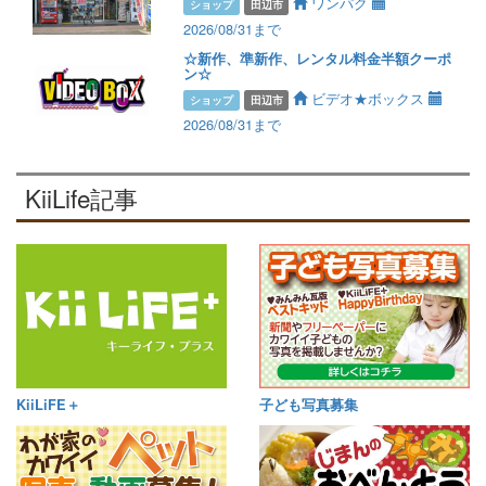
ワンパク
ショップ
田辺市
2026/08/31まで
☆新作、準新作、レンタル料金半額クーポ
ン☆
ビデオ★ボックス
ショップ
田辺市
2026/08/31まで
KiiLife記事
KiiLiFE＋
子ども写真募集