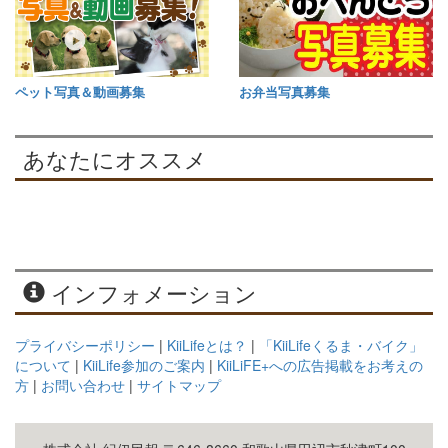
ペット写真＆動画募集
お弁当写真募集
あなたにオススメ
インフォメーション
プライバシーポリシー
|
KiiLifeとは？
|
「KiiLifeくるま・バイク」
について
|
KiiLife参加のご案内
|
KiiLiFE+への広告掲載をお考えの
方
|
お問い合わせ
|
サイトマップ