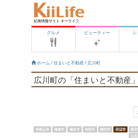
紀南情報サイト キーライフ
グルメ
ビューティー
シ
ホーム
/
住まいと不動産
/
広川町
広川町の「住まいと不動産
和歌山市
海南市
橋本市
有田市
御坊市
田辺市
新宮
日高