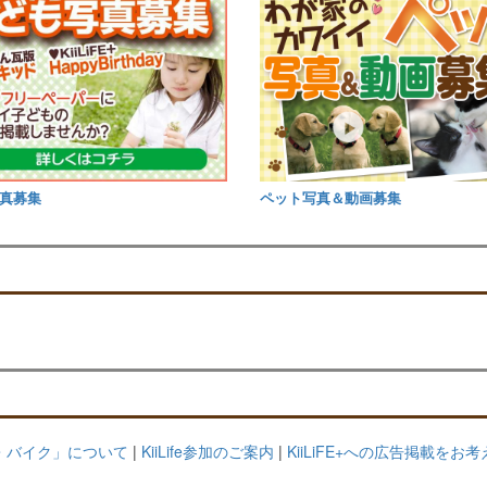
真募集
ペット写真＆動画募集
るま・バイク」について
|
KiiLife参加のご案内
|
KiiLiFE+への広告掲載をお