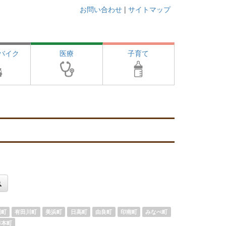
お問い合わせ
|
サイトマップ
バイク
医療
子育て
川町
有田川町
美浜町
日高町
由良町
印南町
みなべ町
串本町