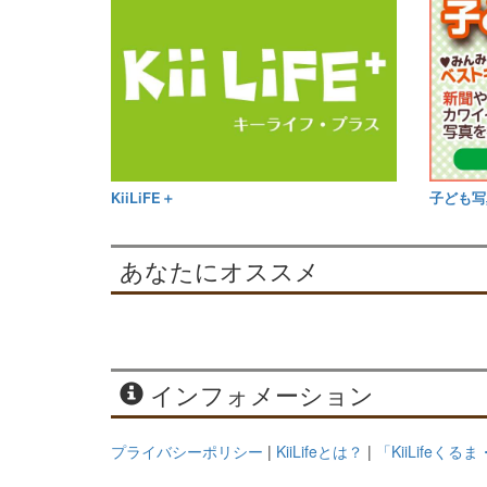
KiiLiFE＋
子ども写
あなたにオススメ
インフォメーション
プライバシーポリシー
|
KiiLifeとは？
|
「KiiLifeく