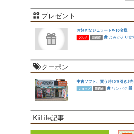
プレゼント
お好きなジェラートを10名様
よみがえり食
グルメ
田辺市
クーポン
中古ソフト、買う時10％引き⤴️売
ワンパク
ショップ
田辺市
KiiLife記事