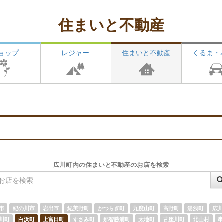
住まいと不動産
ョップ
レジャー
住まいと不動産
くるま・
」
広川町内の住まいと不動産のお店を検索
市
紀の川市
岩出市
紀美野町
かつらぎ町
九度山町
高野町
湯浅町
広
川町
白浜町
上富田町
すさみ町
那智勝浦町
太地町
古座川町
北山村