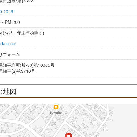
田辺市明洋2-2-9
0-1029
0～PM5:00
休(お盆・年末年始除く)
eikoo.cc/
リフォーム
知事許可(般-30)第16365号
知事(2)第3710号
の地図