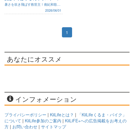
暑さを吹き飛ばす救世主！南紀和歌山、田辺市や白浜町周辺の「ひんやりスイーツ」をご紹介♪ 今の時期だけしか味わえない冷た～いスイーツで暑い夏を乗り切ろう！
2026/06/01
1
あなたにオススメ
インフォメーション
プライバシーポリシー
|
KiiLifeとは？
|
「KiiLifeくるま・バイク」
について
|
KiiLife参加のご案内
|
KiiLiFE+への広告掲載をお考えの
方
|
お問い合わせ
|
サイトマップ