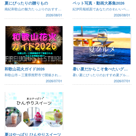
夏にぴったりの贈りもの
ペット写真・動画大募集2026
南紀和歌山の魅力たっぷりのおすすめギフトを紹介 。遠方の親戚や家族に贈りたい商品が目白押し！王道のギフトから懐かしのお菓子や地元のクラフトビール、特産品詰め合わせなども！夏の贈りもので“地元”を届けてみませんか？
紀伊民報紙面であなたのかわいいペットを紹介しちゃおう！期間中、ペット写真・ペット動画を投稿すると抽選で図書カードが当たるよ！！
2026/08/01
2026/08/01
和歌山花火ガイド2026
暑い夏だからこそ食べたいグルメ2026
和歌山市～三重県熊野市で開催される花火大会情報を紹介します。大会のスケジュールや打ち上げ数、マップなど詳しく紹介しています。スケジュールを調整して、夏の花火をお楽しみ下さい！
暑い夏にぴったりのおすすめ夏グルメをご紹介します。スタミナ満点ステーキやうなぎ、旬の魚介料理など、この夏食べたいグルメが勢ぞろい！田辺市や白浜町を中心とした南紀和歌山の夏の味覚を堪能しよう♪
2026/07/01
2026/07/01
夏はやっぱり ひんやりスイーツ