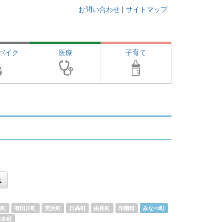
お問い合わせ
|
サイトマップ
バイク
医療
子育て
川町
有田川町
美浜町
日高町
由良町
印南町
みなべ町
串本町