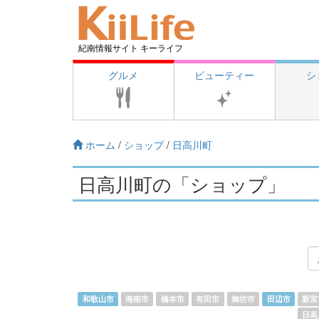
紀南情報サイト キーライフ
グルメ
ビューティー
シ
ホーム
/
ショップ
/
日高川町
日高川町の「ショップ」
和歌山市
海南市
橋本市
有田市
御坊市
田辺市
新宮
日高