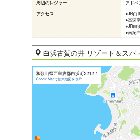
周辺のレジャー
アドベ
アクセス
●JR
●高速
●JR
●南紀
白浜古賀の井 リゾート＆スパ 
和歌山県西牟婁郡白浜町3212-1
Google Mapで拡大地図を表示