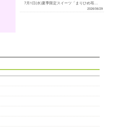
7月1日(水)夏季限定スイーツ「まりひめ苺の手作りシロップかき氷」「ひんやり川添煎茶のわらび餅」登場！
2026/06/29