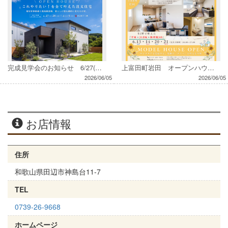
完成見学会のお知らせ 6/27(土)・28(日)・7/4(土)・5(日)
上富田町岩田 オープンハウス〈平屋・3LDK・駐車場３台〉6/13(土)・14(日)・20(土)・21(日)
2026/06/05
2026/06/05
お店情報
住所
和歌山県田辺市神島台11-7
TEL
0739-26-9668
ホームページ