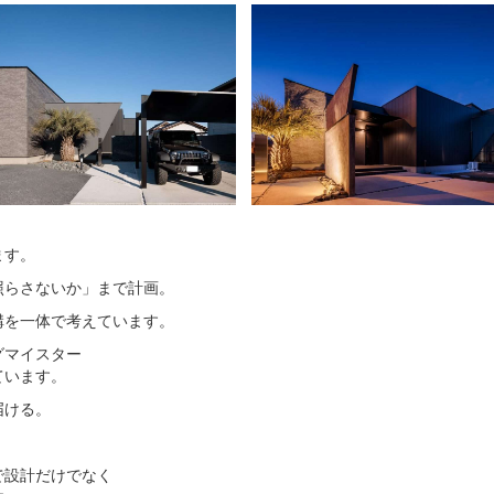
ます。
照らさないか」まで計画。
構を一体で考えています。
グマイスター
ています。
届ける。
で設計だけでなく