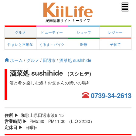
紀南情報サイト キーライフ
グルメ
ビューティー
ショップ
レジャー
住まいと不動産
くるま・バイク
医療
子育て
ホーム
/
グルメ
/
田辺市
/
酒菜処 sushihide
酒菜処 sushihide
（スシヒデ）
酒と肴を楽しむ処！お父さんの憩いの場♪
0739-34-2613
住所
和歌山県田辺市湊9-15
営業時間
PM5:30 - PM11:00 （L.O 22:30）
定休日
日曜日