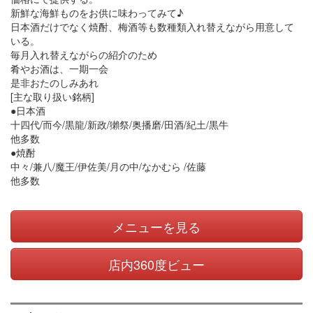
新鮮な海鮮ものをお供に味わってみて♪
日本酒だけでなく焼酎、梅酒等も数種類入れ替えながら用意して
いる。
毎月入れ替えながらの紹介のため
肴やお酒は、一期一会
是非おたのしみあれ
[主な取り扱い銘柄]
●日本酒
十四代/而今/黒龍/新政/獺祭/奥播磨/田酒/紀土/黒牛
他多数
●焼酎
中々/兼八/魔王/伊佐美/月の中/なかむら /佐藤
他多数
メニューを見る
店内360度ビュー