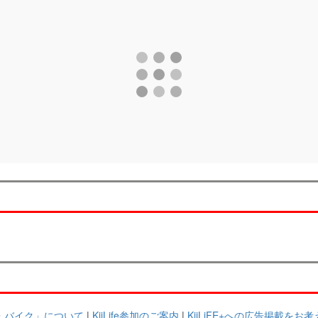
るま・バイク」について
|
KiiLife参加のご案内
|
KiiLiFE+への広告掲載をお