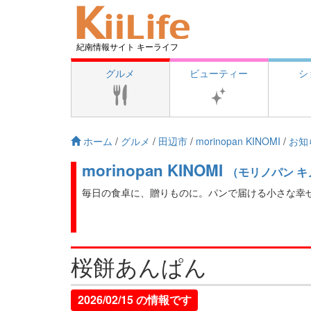
紀南情報サイト キーライフ
グルメ
ビューティー
シ
ホーム
/
グルメ
/
田辺市
/
morinopan KINOMI
/
お知
morinopan KINOMI
（モリノパン キ
毎日の食卓に、贈りものに。パンで届ける小さな幸
桜餅あんぱん
2026/02/15 の情報です