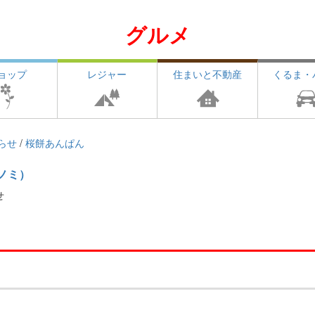
グルメ
ョップ
レジャー
住まいと不動産
くるま・
らせ
/
桜餅あんぱん
ノミ）
せ