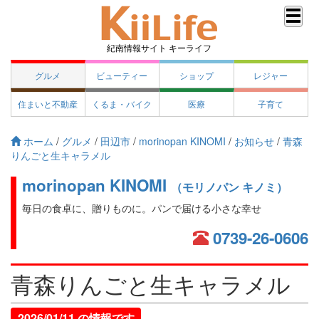
紀南情報サイト キーライフ
グルメ
ビューティー
ショップ
レジャー
住まいと不動産
くるま・バイク
医療
子育て
ホーム
/
グルメ
/
田辺市
/
morinopan KINOMI
/
お知らせ
/
青森
りんごと生キャラメル
morinopan KINOMI
（モリノパン キノミ）
毎日の食卓に、贈りものに。パンで届ける小さな幸せ
0739-26-0606
青森りんごと生キャラメル
2026/01/11 の情報です