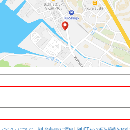
るま・バイク」について
|
KiiLife参加のご案内
|
KiiLiFE+への広告掲載をお