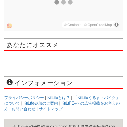
あなたにオススメ
インフォメーション
プライバシーポリシー
|
KiiLifeとは？
|
「KiiLifeくるま・バイク」
について
|
KiiLife参加のご案内
|
KiiLiFE+への広告掲載をお考えの
方
|
お問い合わせ
|
サイトマップ
株式会社 紀伊民報 〒646-8660 和歌山県田辺市秋津町100