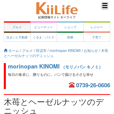
紀南情報サイト キーライフ
グルメ
ビューティー
ショップ
レジャー
住まいと不動産
くるま・バイク
医療
子育て
ホーム
/
グルメ
/
田辺市
/
morinopan KINOMI
/
お知らせ
/
木苺
とヘーゼルナッツのデニッシュ
morinopan KINOMI
（モリノパン キノミ）
毎日の食卓に、贈りものに。パンで届ける小さな幸せ
0739-26-0606
木苺とヘーゼルナッツのデ
ニッシュ