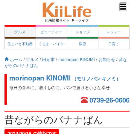
紀南情報サイト キーライフ
グルメ
ビューティー
ショップ
レジャー
住まいと不動産
くるま・バイク
医療
子育て
ホーム
/
グルメ
/
田辺市
/
morinopan KINOMI
/
お知らせ
/
昔な
がらのバナナぱん
morinopan KINOMI
（モリノパン キノミ）
毎日の食卓に、贈りものに。パンで届ける小さな幸せ
0739-26-0606
昔ながらのバナナぱん
2024/09/18 の情報です