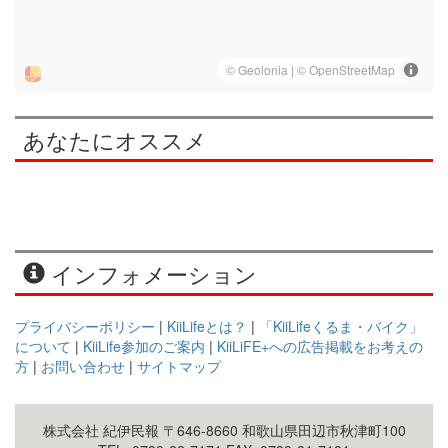
あなたにオススメ
インフォメーション
プライバシーポリシー
|
KiiLifeとは？
|
「KiiLifeくるま・バイク」
について
|
KiiLife参加のご案内
|
KiiLiFE+への広告掲載をお考えの
方
|
お問い合わせ
|
サイトマップ
株式会社 紀伊民報 〒646-8660 和歌山県田辺市秋津町100