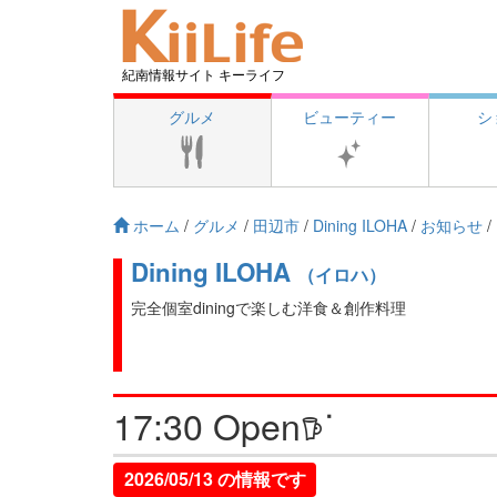
紀南情報サイト キーライフ
グルメ
ビューティー
シ
ホーム
/
グルメ
/
田辺市
/
Dining ILOHA
/
お知らせ
/
Dining ILOHA
（イロハ）
完全個室diningで楽しむ洋食＆創作料理
17:30 Open𖠚ᐝ
2026/05/13 の情報です