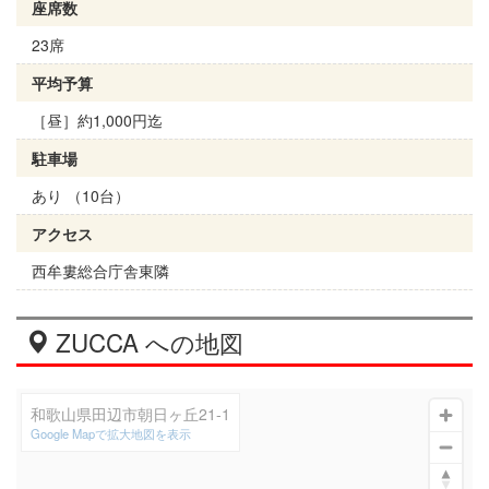
座席数
23席
平均予算
［昼］約1,000円迄
駐車場
あり （10台）
アクセス
西牟婁総合庁舎東隣
ZUCCA への地図
和歌山県田辺市朝日ヶ丘21-1
Google Mapで拡大地図を表示