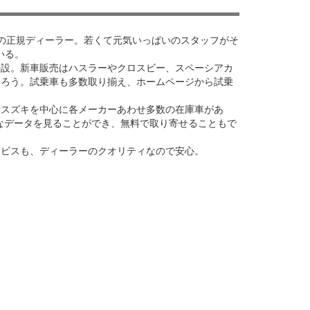
の正規ディーラー。若くて元気いっぱいのスタッフがそ
いる。
併設。新車販売はハスラーやクロスビー、スペーシアカ
そろう。試乗車も多数取り揃え、ホームページから試乗
せスズキを中心に各メーカーあわせ多数の在庫車があ
なデータを見ることができ、無料で取り寄せることもで
ービスも、ディーラーのクオリティなので安心。