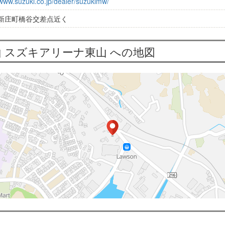
/www.suzuki.co.jp/dealer/suzukimw/
新庄町橋谷交差点近く
 スズキアリーナ東山 への地図