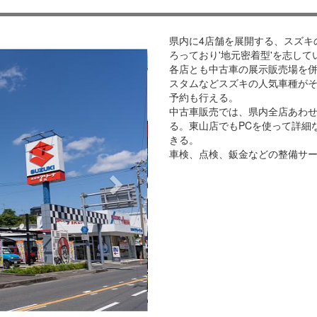
Next
県内に4店舗を展開する、スズキ
ろっており'地元密着型'を志して
各店とも中古車の展示販売場を
スタムなどスズキの人気車種が
予約も行える。
中古車販売では、県内全店あわ
る。東山店でもPCを使って詳細
きる。
車検、点検、鈑金などの整備サ