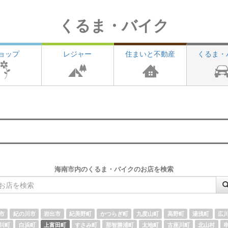
くるま・バイク
ョップ
レジャー
住まいと不動産
くるま・
」
海南市内のくるま・バイクのお店を検索
市
紀の川市
岩出市
紀美野町
かつらぎ町
九度山町
高野町
湯浅町
広
川町
白浜町
上富田町
すさみ町
那智勝浦町
太地町
古座川町
北山村