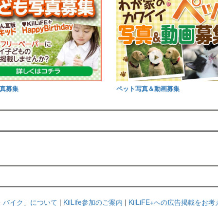
真募集
ペット写真＆動画募集
るま・バイク」について
|
KiiLife参加のご案内
|
KiiLiFE+への広告掲載をお