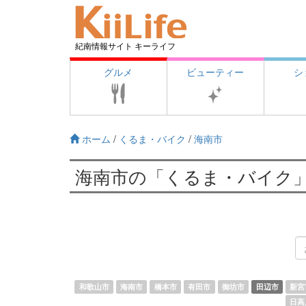
紀南情報サイト キーライフ
グルメ
ビューティー
シ
ホーム
/
くるま・バイク
/
海南市
海南市の「くるま・バイク
和歌山市
海南市
橋本市
有田市
御坊市
田辺市
新宮
日高