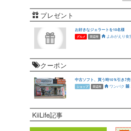
プレゼント
お好きなジェラートを10名様
よみがえり食
グルメ
田辺市
クーポン
中古ソフト、買う時10％引き⤴️売
ワンパク
ショップ
田辺市
KiiLife記事