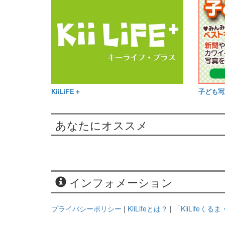
KiiLiFE＋
子ども写
あなたにオススメ
インフォメーション
プライバシーポリシー
|
KiiLifeとは？
|
「KiiLifeく