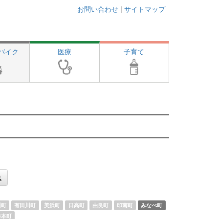
お問い合わせ
|
サイトマップ
バイク
医療
子育て
川町
有田川町
美浜町
日高町
由良町
印南町
みなべ町
串本町