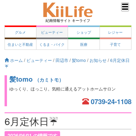
紀南情報サイト キーライフ
グルメ
ビューティー
ショップ
レジャー
住まいと不動産
くるま・バイク
医療
子育て
ホーム
/
ビューティー
/
田辺市
/
髪tomo
/
お知らせ
/
6月定休日
☔
髪tomo
（カミトモ）
ゆっくり、ほっこり。気軽に通えるアットホームサロン
0739-24-1108
6月定休日☔
2026/06/01 の情報です