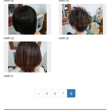
HAIR 05
HAIR 04
HAIR 03
HAIR 02
HAIR 01
«
5
6
7
8