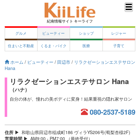
紀南情報サイト キーライフ
グルメ
ビューティー
ショップ
レジャー
住まいと不動産
くるま・バイク
医療
子育て
ホーム
/
ビューティー
/
田辺市
/
リラクゼーションエステサロン
Hana
リラクゼーションエステサロン Hana
（ハナ）
自分の体が、憧れの美ボディに変身！結果重視の隠れ家サロン
080-2537-5189
住所
和歌山県田辺市稲成町186 ヴィラYS206号(萄梨杏様2F)
営業時間
AM9:00 - PM7:00 （最終受付）