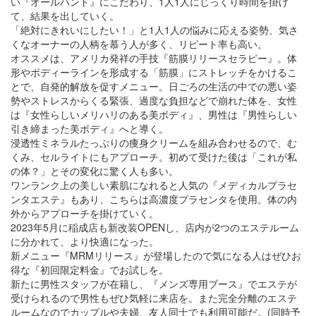
い『オールハンド』にこだわり、1人1人にじっくり時間を掛け
て、結果を出していく。
「絶対にきれいにしたい！」と1人1人の悩みに応える姿勢、気さ
くなオーナーの人柄を慕う人が多く、リピート率も高い。
オススメは、アメリカ発祥の手技『筋膜リリースセラピー』。体
形やボディーラインを形成する「筋膜」にストレッチをかけるこ
とで、自発的解放を促すメニュー。日ごろの生活の中での悪い姿
勢やストレスからくる緊張、過度な負担などで崩れた体を、女性
は『女性らしいメリハリのある美ボディ』、男性は『男性らしい
引き締まった美ボディ』へと導く。
浸透性ミネラルたっぷりの痩身クリームを組み合わせるので、む
くみ、セルライトにもアプローチ。初めて受けた後は「これが私
の体？」とその変化に驚く人も多い。
ワンランク上の美しい素肌になれると人気の『メディカルプラセ
ンタエステ』もあり、こちらは高濃度プラセンタを使用。体の内
外からアプローチを掛けていく。
2023年5月に稲成店も新改装OPENし、店内が2つのエステルーム
に分かれて、より快適になった。
新メニュー『MRMリリース』が登場したので気になる人はぜひお
得な『初回限定料金』でお試しを。
新たに男性スタッフが在籍し、『メンズ専用ブース』でエステが
受けられるので男性もぜひ気軽に来店を。また完全分離のエステ
ルームなのでカップルや夫婦、友人同士でも利用可能だ。(同時予